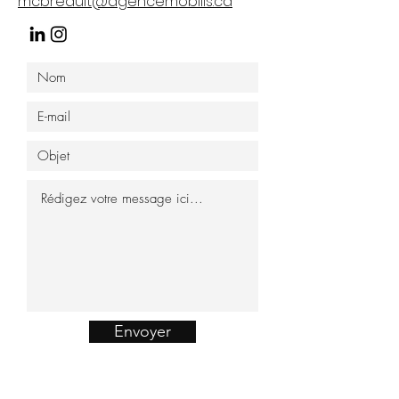
mcbreault@agencemobilis.ca
Envoyer